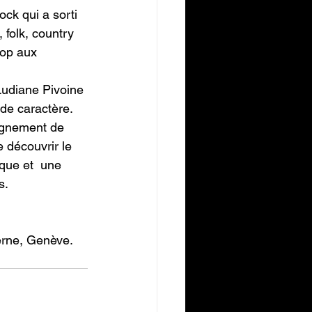
ock qui a sorti 
folk, country 
pop aux 
 Ludiane Pivoine 
 de caractère. 
agnement de 
 découvrir le 
que et  une 
s.
erne, Genève.