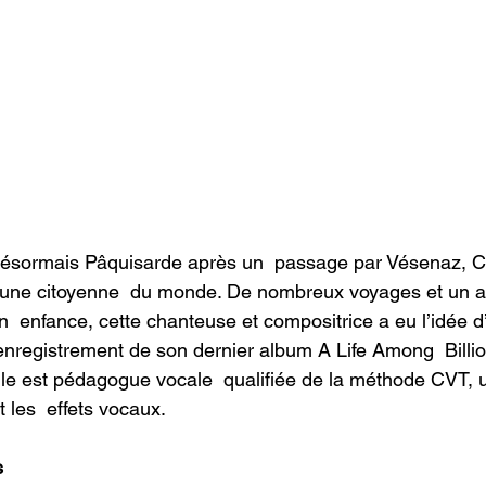
désormais Pâquisarde après un  passage par Vésenaz, Ci
e une citoyenne  du monde. De nombreux voyages et un a
  enfance, cette chanteuse et compositrice a eu l’idée d’
enregistrement de son dernier album A Life Among  Billion
elle est pédagogue vocale  qualifiée de la méthode CVT,
 les  effets vocaux.
s