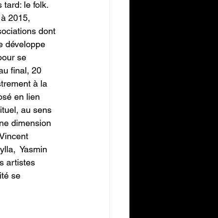
ard: le folk. 
 à 2015, 
sociations dont 
se développe 
pour se 
au final, 20 
trement à la 
osé en lien  
tuel, au sens 
 une dimension 
Vincent 
lla,  Yasmin 
s artistes 
ité se 