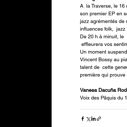
A  la Traverse, le 16 
son premier EP en se
jazz agrémentés de q
influences folk,  jazz
De 20 h à minuit, le 
 effleurera vos senti
Un moment suspendu 
Vincent Bossy au pian
talent de  cette gen
première qui prouve 
Vanesa Dacuña Rod
Voix des Pâquis du 1