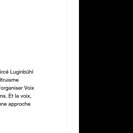
rcé Luginbühl 
ltruisme 
organiser Voix  
s. Et la voix, 
 une approche 