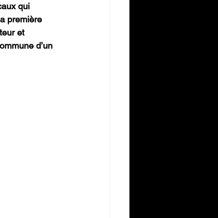
caux qui 
sa première 
eur et 
 commune d’un  