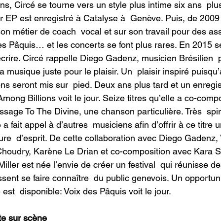
s, Circé se tourne vers un style plus intime six ans  plus t
 EP est enregistré à Catalyse à  Genève. Puis, de 2009
son métier de coach  vocal et sur son travail pour des as
des Pâquis… et les concerts se font plus rares. En 2015 
écrire. Circé rappelle Diego Gadenz, musicien Brésilien  
la musique juste pour le plaisir. Un  plaisir inspiré puisqu’
 seront mis sur  pied. Deux ans plus tard et un enregis
Among Billions voit le jour. Seize titres qu’elle a co-comp
sage To The Divine, une chanson particulière. Très  spiri
a fait appel à d’autres  musiciens afin d’offrir à ce titre
ure  d’esprit. De cette collaboration avec Diego Gadenz, 
houdry, Karène Le Drian et co-composition avec Kara Sy
ller est née l’envie de créer un festival  qui réunisse de
issent se faire connaître  du public genevois. Un opportun
est  disponible: Voix des Pâquis voit le jour.
te sur scène