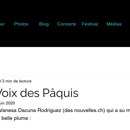
ic
Photos
Blog
Concerts
Festival
Médias
8
3 min de lecture
Voix des Pâquis
uin 2020
à Vanesa Dacuna Rodriguez (des nouvelles.ch) qui a su mi
 belle plume :