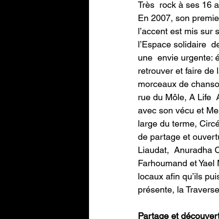
Très  rock à ses 16 an
En 2007, son premier
l’accent est mis sur 
l’Espace solidaire  
une  envie urgente: 
retrouver et faire de 
morceaux de chansons
rue du Môle, A Life  
avec son vécu et Mes
large du terme, Circé 
de partage et ouvert
Liaudat,  Anuradha C
Farhoumand et Yael Mi
locaux afin qu’ils pu
présente, la Traverse 
Partage et découver