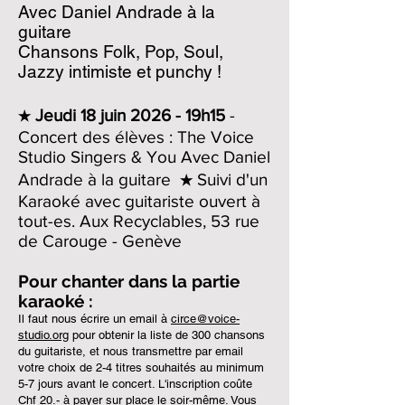
Avec Daniel Andrade à la
guitare
Chansons Folk, Pop, Soul,
Jazzy intimiste et punchy !
★
Jeudi 18 juin 2026 - 19h15
-
Concert des élèves : The Voice
Studio Singers & You Avec Daniel
Andrade à la guitare ★ Suivi d'un
Karaoké avec guitariste ouvert à
tout-es. Aux Recyclables, 53 rue
de Carouge - Genève
Pour chanter dans la partie
karaoké :
Il faut nous écrire un email à
circe@voice-
studio.org
pour obtenir la liste de
30
0 chansons
du guitariste, et nous transmettre par email
votre choix de 2-4 titres souhaités au minimum
5-7 jours avant le concert. L'inscription coûte
Chf 20.- à payer sur place le soir-même. Vous