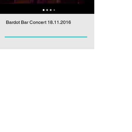
Bardot Bar Concert
18.11.2016
Les derniers concerts
Voice Studio
★
Vendredi 2.6.2023 à 19h au
Mr Pickwick pub, 80 rue de
Lausanne, 1202 Genève.
Concert suivi d'un karaoké avec
guitariste dès 19h.
★ Vendredi
31.3.2023
à 19h au