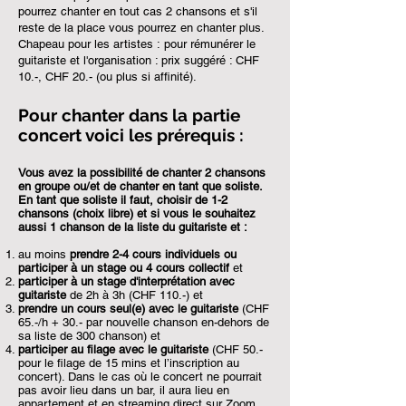
pourrez chanter en tout cas 2 chansons
et s'il
reste de la place vous pourrez en chanter plus
.
Chapeau pour les artistes :
pour rémunérer le
guitariste et l'organisation : prix suggéré : CHF
10.-, CHF 20.- (ou plus si affinité).
Pour chanter dans la partie
concert voici les prérequis :
Vous avez la possibilité de chanter 2 chansons
en groupe ou/et de chanter en tant que soliste.
En tant que soliste il faut, choisir de 1-2
chansons (choix libre) et si vous le souhaitez
aussi 1 chanson de la liste du guitariste et :
au moins
prendre 2-4 cours individuels ou
participer à un stage ou 4 cours collectif
et
participer à un stage d'interprétation avec
guitariste
de 2h à 3h (CHF 110.-) et
prendre un cours seul(e) avec le guitariste
(CHF
65.-/h + 30.- par nouvelle chanson en-dehors de
sa liste de 300 chanson) et
participer au filage avec le guitariste
(CHF 50.-
pour le filage de 15 mins et l’inscription au
concert). Dans le cas où le concert ne pourrait
pas avoir lieu dans un bar, il aura lieu en
appartement et en streaming direct sur Zoom