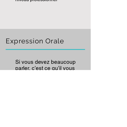
Expression Orale
Si vous devez beaucoup
parler, c’est ce qu’il vous
faut !
Que ce soit pour le théâtre, des
présentations (aussi radio/télé),
l’enseignement, ou des
conférences, apprenez à poser
votre voix de manière saine et
efficace pour être entendu et pour
retenir l’attention. Gérez les
nuances vocales ainsi que votre
gestuelle, vos mimiques et