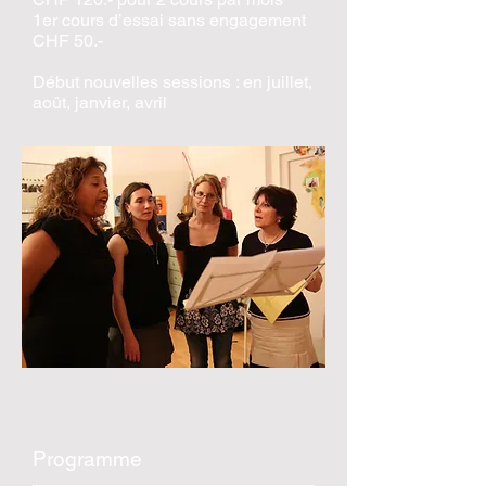
1er cours d’essai sans engagement
CHF 50.-
Début nouvelles sessions : en juillet,
août, janvier, avril
Programme