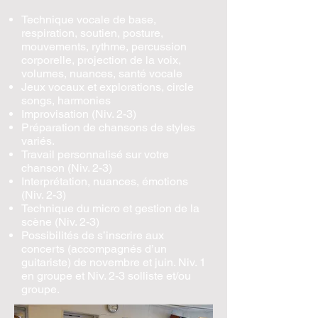
Technique vocale de base,
respiration, soutien, posture,
mouvements, rythme, percussion
corporelle, projection de la voix,
volumes, nuances, santé vocale
Jeux vocaux et explorations, circle
songs, harmonies
Improvisation (Niv. 2-3)
Préparation de chansons de styles
variés.
Travail personnalisé sur votre
chanson (Niv. 2-3)
Interprétation, nuances, émotions
(Niv. 2-3)
Technique du micro et gestion de la
scène (Niv. 2-3)
Possibilités de s’inscrire aux
concerts (accompagnés d’un
guitariste) de novembre et juin. Niv. 1
en groupe et Niv. 2-3 solliste et/ou
groupe.