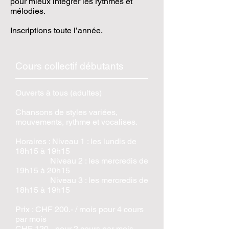
pour mieux intégrer les rythmes et
mélodies.
Inscriptions toute l’année.
Cours collectif débutants
Ouverts à tous (adultes)
Chansons de styles variées,
mouvements, rythme et vocalises.
Horaires : Niveau 1 : les lundis de
18h15 à 19h15
Niveau 2 : les mercredis de
19h15 à 20h15
Niveau 3 : les mercredis de
18h15 à 19h15
Prix : CHF 200.- / mois pour 4 cours
par mois
CHF 120.- pour 2 cours par mois