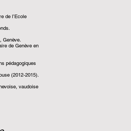
re de l’Ecole
ends.
e, Genève.
caire de Genève en
ions pédagogiques
House (2012-2015).
enevoise, vaudoise