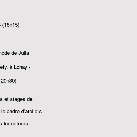
3 (18h15)
hode de Julia
efy, à Lonay -
à 20h30)
rs et stages de
le cadre d’ateliers
s formateurs