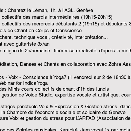
ls : Chantez le Léman, 1h, à l'ASL, Genève
 collectifs des mardis intermédiaires (19h15-20h15)
 collectifs des mercredis débutants 2 (19h15) et débutants 
uels de
Chant en Corps et Conscience
hant, technique vocal, créativité, interprétation...
t avec guitariste 3x/an
n ligne de 2h/semaine : libérer sa créativité, d'après la mét
éditation, Danses et Chants en collaboration avec Zohra Ass
rps - Voix - Conscience à Yoga7 (1 vendredi sur 2 de 18h30 
Webinar for Indica Yoga
des Minis cours collectifs de chant d’1h des lundis
 gestion de Voice Studio, expertise vocale et artistique, cou
 stages ponctuels Voix & Expression & Gestion stress, dans 
r la Chambre de l’économie sociale et solidaire de Genève
re Voix et gestion du stress pour L’ARFAD (Association de
ion des Soirées musicales, Karaoké, Jam vocal 1x par mois