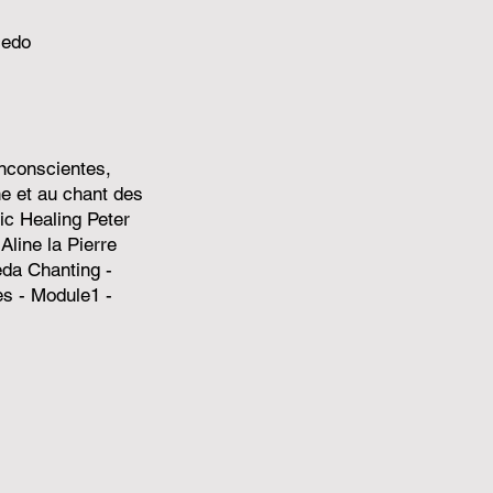
cedo
inconscientes,
ne et au chant des
tic Healing Peter
Aline la Pierre
eda Chanting -
s - Module1 -