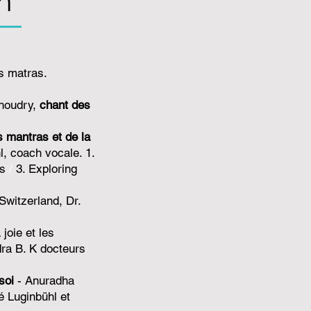
n
es matras.
Choudry,
chant des
s mantras et de la
l, coach vocale.
1.
as
/
3. Exploring
Switzerland, Dr.
joie et les
dra B. K docteurs
 soi
- Anuradha
é Luginbühl et