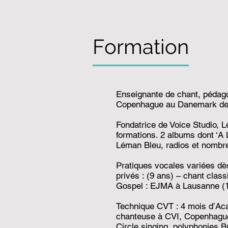
Formation
Enseignante de chant, pédag
Copenhague au Danemark depui
Fondatrice de Voice Studio, 
formations. 2 albums dont ‘A 
Léman Bleu, radios et nombr
Pratiques vocales variées dè
privés : (9 ans) – chant clas
Gospel : EJMA à Lausanne (1
Technique CVT : 4 mois d’Aca
chanteuse à CVI, Copenhague 
Circle singing, polyphonies 