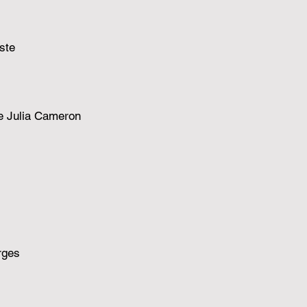
ste
de Julia Cameron
rges