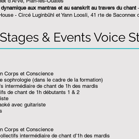
nex d‘Arve, Plan-les-Ouates
on dynamique aux mantras et au sanskrit au travers du chant
–
ouse - Circé Luginbühl et Yann Loosli, 41 rte de Saconnex d
 Stages & Events Voice S
n Corps et Conscience
de sophrologie (dans le cadre de la formation)
tifs intermédiaire de chant de 1h des mardis
tifs de chant de 1h débutants 1 & 2
iste
raoké avec guitariste
s
n Corps et Conscience
llectifs intermédiaire de chant d’1h des mardis