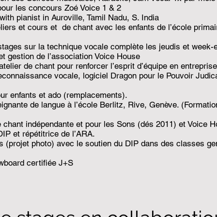
our les concours Zoé Voice 1 & 2
th pianist in Auroville, Tamil Nadu, S. India
liers et cours et de chant avec les enfants de l’école primai
 stages sur la technique vocale complète les jeudis et week-
et gestion de l’association Voice House
telier de chant pour renforcer l’esprit d’équipe en entrepris
econnaissance vocale, logiciel Dragon pour le Pouvoir Judi
our enfants et ado (remplacements).
eignante de langue à l’école Berlitz, Rive, Genève. (Format
 chant indépendante et pour les Sons (dés 2011) et Voice 
P et répétitrice de l’ARA.
s (projet photo) avec le soutien du DIP dans des classes g
wboard certifiée J+S