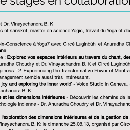
e stages en collaboratio
t Dr. Vinayachandra B. K
 et sanskrit, master en science Yogic, travail du Yoga et d
Voix-Conscience à Yoga7 avec Circé Luginbühl et Anuradha 
nne
ge :
Explorez vos espaces intérieurs au travers du chant, de
uradha Choudry et Dr. Vinayachandra B. K et Circé Luginbüh
piness
/
2. Experiencing the Transformative Power of Mantr
anagement semble aussi très intéressant.
 joy and exploring the inner world'
- Voice Studio in Geneva, 
achandra B. K.
e et les dimensions intérieures
- Découvrir les chemins de la 
chologie indienne - Dr. Anuradha Choudry et Dr. Vinayachan
l'exploration des dimensions intérieures et de la gestion de
Vinayachandra B. K: le dimanche 25.08.13, organisé par Circ