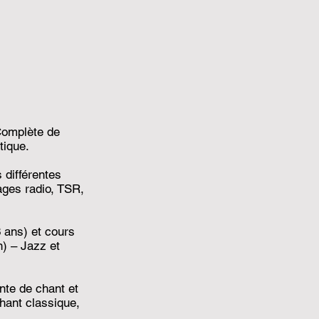
Complète de
tique.
 différentes
ages radio, TSR,
 ans) et cours
n) – Jazz et
nte de chant et
hant classique,