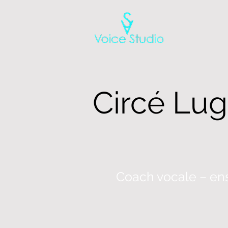
Circé Lug
Coach vocale – en