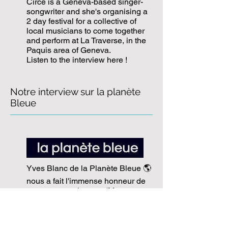
​Circé
is a Geneva-based singer-
songwriter and she's organising a
2 day festival for a collective of
local musicians to come together
and perform at La Traverse, in the
Paquis area of Geneva.
Listen to the interview here !
Notre interview sur la planète
Bleue
Yves Blanc de la Planète Bleue 🌎
nous a fait l'immense honneur de
passer notre chanson 'Message to
the Divine' dans son émission
n°951 -
https://laplanetebleue.com/podcast