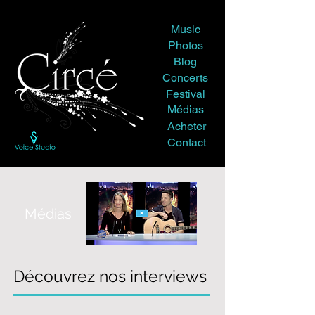
Music
Photos
Blog
Concerts
Festival
Médias
Acheter
Contact
Médias
Découvrez nos interviews