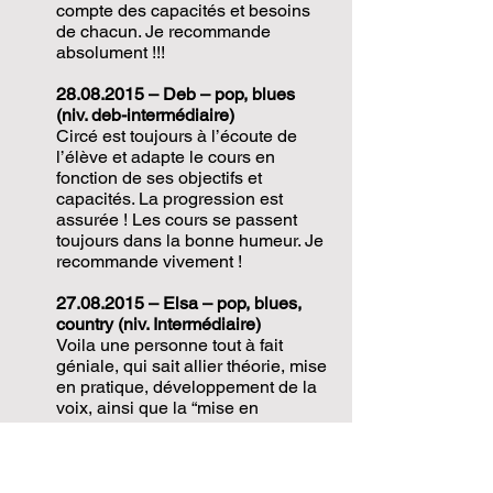
compte des capacités et besoins
de chacun. Je recommande
absolument !!!
28.08.2015
– Deb – pop, blues
(niv. deb-intermédiaire)
Circé est toujours à l’écoute de
l’élève et adapte le cours en
fonction de ses objectifs et
capacités. La progression est
assurée ! Les cours se passent
toujours dans la bonne humeur. Je
recommande vivement !
27.08.2015
– Elsa – pop, blues,
country (niv. Intermédiaire)
Voila une personne tout à fait
géniale, qui sait allier théorie, mise
en pratique, développement de la
voix, ainsi que la “mise en
confiance de soi-même. En
d’autres mots, elle est géniale!!!
27.08.2015
Patrick – chanson –