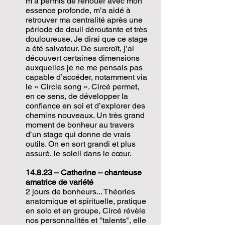
m’a permis de renouer avec mon
essence profonde, m’a aidé à
retrouver ma centralité après une
période de deuil déroutante et très
douloureuse. Je dirai que ce stage
a été salvateur.
De surcroît, j’ai
découvert certaines dimensions
auxquelles je ne me pensais pas
capable d’accéder, notamment via
le « Circle song ». Circé permet,
en ce sens, de développer la
confiance en soi et d’explorer des
chemins nouveaux. Un très grand
moment de bonheur au travers
d’un stage qui donne de vrais
outils. On en sort grandi et plus
assuré, le soleil dans le cœur.
14.8.23
–
Catherine
–
chanteuse
amatrice de variété
2 jours de bonheurs... Théories
anatomique et spirituelle, pratique
en solo et en groupe, Circé révèle
nos personnalités et "talents", elle